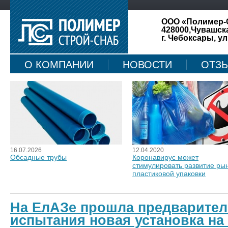
ООО «Полимер-
428000,Чувашск
г. Чебоксары, ул
О КОМПАНИИ
НОВОСТИ
ОТЗ
КАРТА САЙТА
16.07.2026
12.04.2020
Обсадные трубы
Коронавирус может
стимулировать развитие ры
пластиковой упаковки
На ЕлАЗе прошла предварите
испытания новая установка на