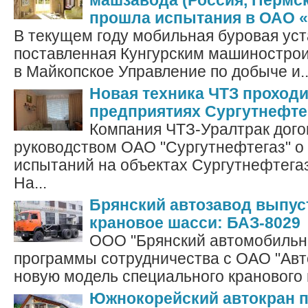
машзавода (Россия, Пермск
прошла испытания в ОАО 
В текущем году мобильная буровая ус
поставленная Кунгурским машиностро
в Майкопское Управление по добыче и..
Новая техника ЧТЗ проходи
предприятиях Сургутнефте
Компания ЧТЗ-Уралтрак дого
руководством ОАО "Сургутнефтегаз" о
испытаний на объектах Сургутнефтегаз
На...
Брянский автозавод выпус
крановое шасси: БАЗ-8029
ООО "Брянский автомобильны
программы сотрудничества с ОАО "Авт
новую модель специального кранового 
Южнокорейский автокран 