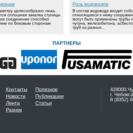
оронам
Роль водоводов
аметру целесообразно лишь
В состав водовода входит соб
ется сплошная закалка ступицы
относящиеся к нему сооружен
вое соединение способно
могут быть применены трубы и
ием по боковым сторонам
чугуна, железобетона, асбест
труб из разных...
ПАРТНЕРЫ
Контакты
Полезное
428000,Ч
г. Чебокс
Новости
Публикации
8 (8352) 6
Лента
Статьи
Разное