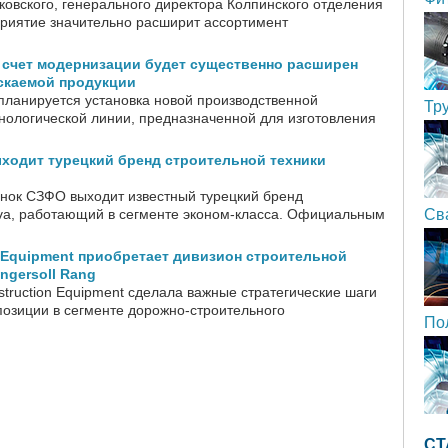
ковского, генерального директора Колпинского отделения
приятие значительно расширит ассортимент
 счет модернизации будет существенно расширен
скаемой продукции
планируется установка новой производственной
Тр
нологической линии, предназначенной для изготовления
ходит турецкий бренд строительной техники
нок СЗФО выходит известный турецкий бренд
va, работающий в сегменте эконом-класса. Официальным
Св
n Equipment приобретает дивизион строительной
ngersoll Rang
truction Equipment сделала важные стратегические шаги
позиции в сегменте дорожно-строительного
По
СТ