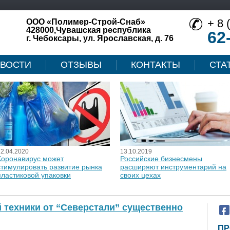
+ 8 
ООО «Полимер-Строй-Снаб»
428000,Чувашская республика
62
г. Чебоксары, ул. Ярославская, д. 76
ВОСТИ
ОТЗЫВЫ
КОНТАКТЫ
СТА
12.04.2020
13.10.2019
Коронавирус может
Российские бизнесмены
стимулировать развитие рынка
расширяют инструментарий на
пластиковой упаковки
своих цехах
 техники от “Северстали” существенно
ПР