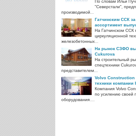
По словам Ильи Пуч
"Северстали", пред
производимой...
Гатчинским ССК за
ассортимент выпу
На Гатчинском ССК 
циркуляционной тех
железобетонных...
На рынок СЗФО вы
Cukurova
На строительный ры
спецтехники Cukuro
представителем...
Volvo Constructio
техники компании I
Компания Volvo Cons
по усилению своей 
оборудования....