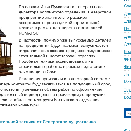
Сва
По словам Ильи Пучковского, генерального
директора Колпинского отделения “Северстали”,
Для
предприятие значительно расширит
Для
ассортимент производимой строительной
техники в рамках партнерства с компанией
По
KOMATSU.
Для
В частности, помимо уже выпускаемых деталей
Для
на предприятии будет налажен выпуск частей
гидравлических экскаваторов, использующихся в
Без
строительной и нефтегазовой отраслях.
Фит
Подобная техника задействована и на
строительных работах в рамках подготовки к
Фит
олимпиаде в г.Сочи.
Лит
Изменения произошли и в договорной системе
Мет
перь контракты буду заключаться на полугодичный срок,
 Это позволит уменьшить объем работ по оформлению
Тру
 длительный период цены на производимую продукцию.
Вод
ечит стабильность загрузки Колпинского отделения
ключевой клиентуры.
тельной техники от Северстали существенно
Фи