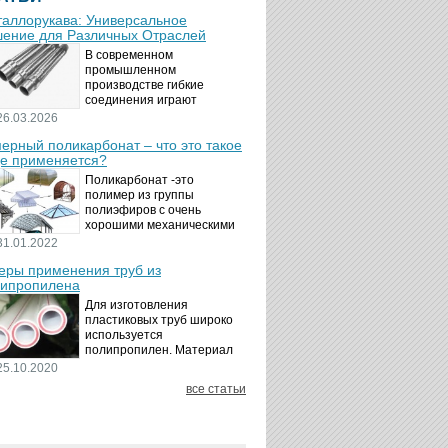
аллорукава: Универсальное
ение для Различных Отраслей
В современном
промышленном
производстве гибкие
соединения играют
ключевую роль в
26.03.2026
обеспечении надёжности и
ерный поликарбонат – что это такое
безопасности
де применяется?
технологических процессов.
Металлорукава
Поликарбонат -это
представляют собой
полимер из группы
универсальные...
полиэфиров с очень
хорошими механическими
свойствами.
31.01.2022
Термопластичный,
ры применения труб из
аморфный, с хорошей
ипропилена
ударной вязкостью и
высокой прозрачностью
Для изготовления
материал идеально
пластиковых труб широко
подходит для...
используется
полипропилен. Материал
является хорошим
25.10.2020
диэлектриком. Он
все статьи
невосприимчив к коррозии,
отличается стойкостью к
воздействию щелочей,
минеральных...