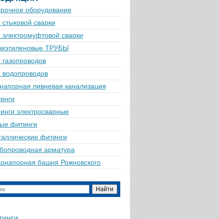
рочное оборудование
 стыковой сварки
 электромуфтовой сварки
лиэтиленовые ТРУБЫ
 газопроводов
 водопроводов
напорная ливневая канализация
инги
инги электросварные
ые фитинги
аллические фитинги
бопроводная арматура
онапорная башня Рожновского
тинги