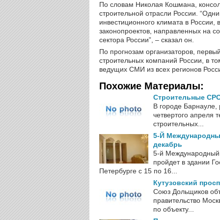
По словам Николая Кошмана, консол
строительной отрасли России. “Одни
инвестиционного климата в России, 
законопроектов, направленных на с
сектора России”, – сказал он.
По прогнозам организаторов, первы
строительных компаний России, в то
ведущих СМИ из всех регионов Росс
Похожие Материалы:
Строительные СРО 
В городе Барнауле,
четвертого апреля 
строительных...
5-Й Международный
декабрь
5-й Международный 
пройдет в здании Го
Петербурге с 15 по 16...
Кутузовский просп
Союз Дольщиков объ
правительство Москв
по объекту...