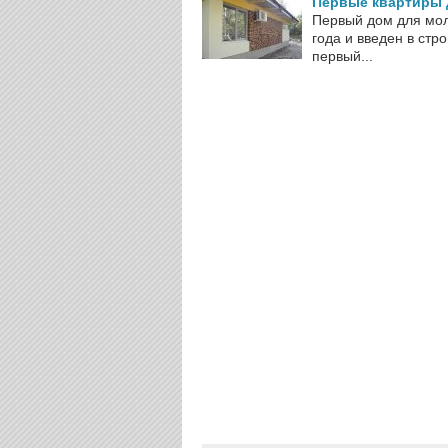
Первые квартиры д
Первый дом для мол
года и введен в стр
первый...