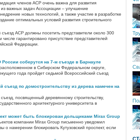
идация членов АСР очень важна для развития
 из важных задач Ассоциации – улучшение
внедрение новых технологий, а также участие в разработке
оздание оптимальных условий развития строительного
й съезд АСР должны посетить представители около 300
Тр
м числе гарантировано присутствие представителей
ийской Федерации.
России соберутся на 7-м съезде в Барнауле
Св
 расположенном в Сибирском Федеральном округе,
текущего года пройдет седьмой Всероссийский съезд
 съезд по домостроительству из дерева намечен на
съезд, посвященный деревянному строительству,
По
сударственного архитектурного университета в
ект может быть блокирован дольщиками Mirax Group
ектов компании Mirax Group письменно уведомил
ы о намерении блокировать Кутузовский проспект, если
СТ