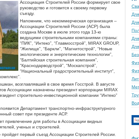
Ассоциация Строителей России формирует свое
Сва
руководство и готовится к своему первому
съезду.
Для
Напомним, что некоммерческая организация –
Для
Ассоциации Строителей России (АСР) была
По
создана Москве в июле этого года 13-ю
ведущими строительными компаниями страны:
Для
“ПИК”, “Интеко”, “Главмосстрой”, MIRAX GROUP,
Для
“Жилище”, “Баркли”, “Магнитострой”, “Новые
экологические и энергетические технологии”,
Без
“Балтийская строительная компания”,
Фит
“Краснодарводстрой”, “Москапстрой”,
Фит
“Национальный градостроительный институт”,
омплекс”.
Лит
шман, возглавлявший в свое время Госстрой. В августе
Мет
тов Ассоциации назначены президент корпорации MIRAX
Тру
зидент строительно-инвестиционной компании “Интеко”
Вод
 появится Департамент транспортно-инфраструктурного
онный совет при президенте АСР.
ет привлечение для работы в Ассоциации видных
телей, ученых и строителей.
е пройдет первый съезд Ассоциации Строителей России.
Фи