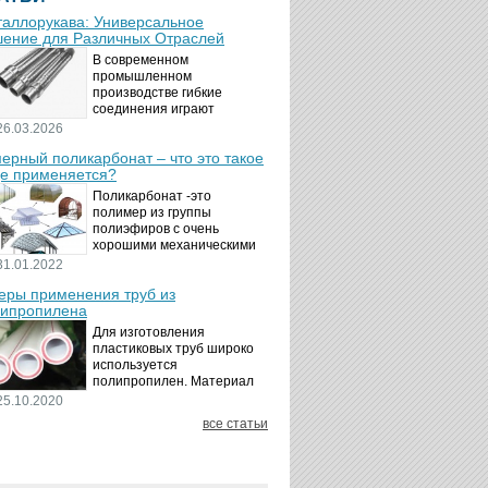
аллорукава: Универсальное
ение для Различных Отраслей
В современном
промышленном
производстве гибкие
соединения играют
ключевую роль в
26.03.2026
обеспечении надёжности и
ерный поликарбонат – что это такое
безопасности
де применяется?
технологических процессов.
Металлорукава
Поликарбонат -это
представляют собой
полимер из группы
универсальные...
полиэфиров с очень
хорошими механическими
свойствами.
31.01.2022
Термопластичный,
ры применения труб из
аморфный, с хорошей
ипропилена
ударной вязкостью и
высокой прозрачностью
Для изготовления
материал идеально
пластиковых труб широко
подходит для...
используется
полипропилен. Материал
является хорошим
25.10.2020
диэлектриком. Он
все статьи
невосприимчив к коррозии,
отличается стойкостью к
воздействию щелочей,
минеральных...