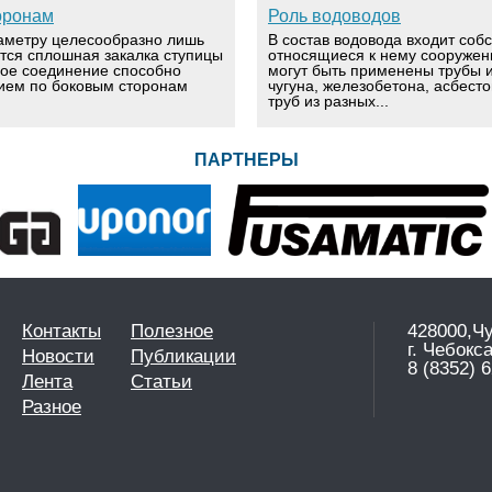
оронам
Роль водоводов
аметру целесообразно лишь
В состав водовода входит соб
ется сплошная закалка ступицы
относящиеся к нему сооружен
вое соединение способно
могут быть применены трубы и
ием по боковым сторонам
чугуна, железобетона, асбест
труб из разных...
ПАРТНЕРЫ
Контакты
Полезное
428000,Ч
г. Чебокс
Новости
Публикации
8 (8352) 6
Лента
Статьи
Разное