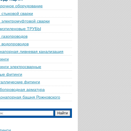
рочное оборудование
 стыковой сварки
 электромуфтовой сварки
лиэтиленовые ТРУБЫ
 газопроводов
 водопроводов
напорная ливневая канализация
инги
инги электросварные
ые фитинги
аллические фитинги
бопроводная арматура
онапорная башня Рожновского
тинги