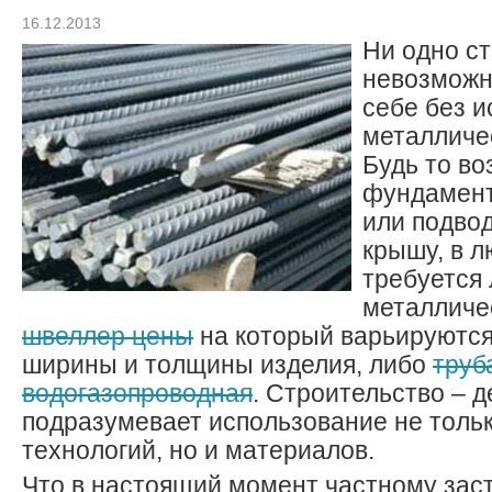
16.12.2013
Ни одно с
невозможн
себе без 
металличе
Будь то в
фундамент
или подвод
крышу, в 
требуется 
металличе
швеллер цены
на который варьируются
ширины и толщины изделия, либо
труб
водогазопроводная
. Строительство – д
подразумевает использование не толь
технологий, но и материалов.
Что в настоящий момент частному зас