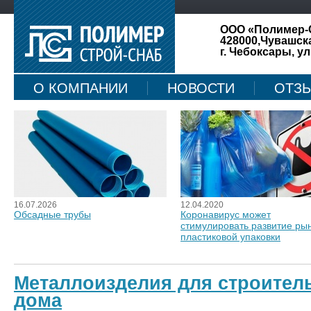
ООО «Полимер-
428000,Чувашск
г. Чебоксары, ул
О КОМПАНИИ
НОВОСТИ
ОТЗ
КАРТА САЙТА
16.07.2026
12.04.2020
Обсадные трубы
Коронавирус может
стимулировать развитие ры
пластиковой упаковки
Металлоизделия для строитель
дома