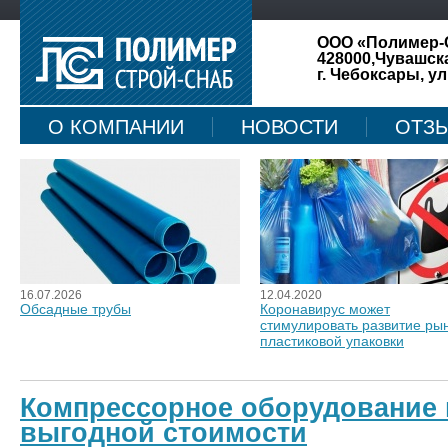
ООО «Полимер-
428000,Чувашск
г. Чебоксары, ул
О КОМПАНИИ
НОВОСТИ
ОТЗ
КАРТА САЙТА
16.07.2026
12.04.2020
Обсадные трубы
Коронавирус может
стимулировать развитие ры
пластиковой упаковки
Компрессорное оборудование 
выгодной стоимости