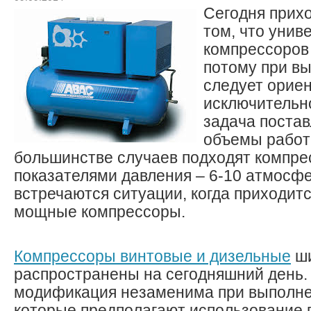
Сегодня прихо
том, что унив
компрессоров 
потому при вы
следует орие
исключительно
задача постав
объемы работ
большинстве случаев подходят компре
показателями давления – 6-10 атмосфе
встречаются ситуации, когда приходит
мощные компрессоры.
Компрессоры винтовые и дизельные
ши
распространены на сегодняшний день.
модификация незаменима при выполне
которые предполагают использование 