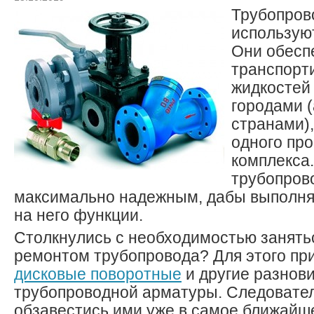
Трубопров
использую
Они обесп
транспорт
жидкостей 
городами (
странами),
одного пр
комплекса
трубопров
максимально надежным, дабы выполня
на него функции.
Столкнулись с необходимостью занять
ремонтом трубопровода? Для этого пр
дисковые поворотные
и другие разнов
трубопроводной арматуры. Следовате
обзавестись ими уже в самое ближайш