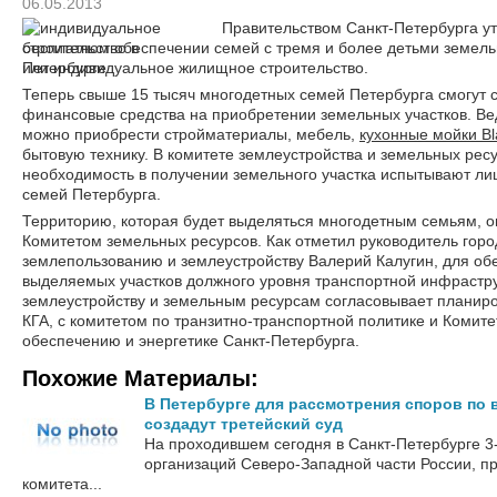
06.05.2013
Правительством Санкт-Петербурга у
бесплатном обеспечении семей с тремя и более детьми земел
или индивидуальное жилищное строительство.
Теперь свыше 15 тысяч многодетных семей Петербурга смогут 
финансовые средства на приобретении земельных участков.
Вед
можно приобрести стройматериалы, мебель,
кухонные мойки Bl
бытовую технику. В комитете землеустройства и земельных ресу
необходимость в получении земельного участка испытывают ли
семей Петербурга.
Территорию, которая будет выделяться многодетным семьям, о
Комитетом земельных ресурсов. Как отметил руководитель горо
землепользованию и землеустройству Валерий Калугин, для об
выделяемых участков должного уровня транспортной инфрастру
землеустройству и земельным ресурсам согласовывает планиров
КГА, с комитетом по транзитно-транспортной политике и Комит
обеспечению и энергетике Санкт-Петербурга.
Похожие Материалы:
В Петербурге для рассмотрения споров по
создадут третейский суд
На проходившем сегодня в Санкт-Петербурге 3
организаций Северо-Западной части России, п
комитета...