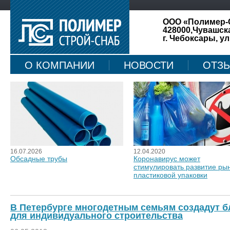
ООО «Полимер-
428000,Чувашск
г. Чебоксары, ул
О КОМПАНИИ
НОВОСТИ
ОТЗ
КАРТА САЙТА
16.07.2026
12.04.2020
Обсадные трубы
Коронавирус может
стимулировать развитие ры
пластиковой упаковки
В Петербурге многодетным семьям создадут 
для индивидуального строительства