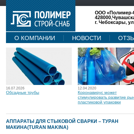
ООО «Полимер-
428000,Чувашск
г. Чебоксары, ул
О КОМПАНИИ
НОВОСТИ
ОТЗ
КАРТА САЙТА
16.07.2026
12.04.2020
Обсадные трубы
Коронавирус может
стимулировать развитие ры
пластиковой упаковки
АППАРАТЫ ДЛЯ СТЫКОВОЙ СВАРКИ – ТУРАН
МАКИНА(TURAN MAKINA)