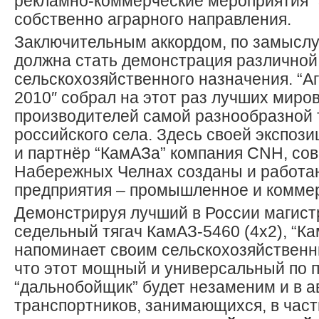
рекламно-коммерческие мероприятия “
собственно аграрного направления.
Заключительным аккордом, по замыслу
должна стать демонстрация различной
сельскохозяйственного назначения. “А
2010″ собрал на этот раз лучших миро
производителей самой разнообразной 
российского села. Здесь своей экспоз
и партнёр “КамАЗа” компания CNH, сов
Набережных Челнах созданы и работа
предприятия – промышленное и комме
Демонстрируя лучший в России магис
седельный тягач КамАЗ-5460 (4х2), “К
напоминает своим сельскохозяйственн
что этот мощный и универсальный по
“дальнобойщик” будет незаменим и в а
транспортников, занимающихся, в част