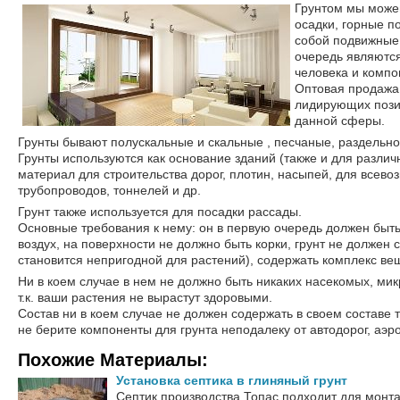
Грунтом мы може
осадки, горные п
собой подвижные 
очередь являютс
человека и компо
Оптовая продажа 
лидирующих пози
данной сферы.
Грунты бывают полускальные и скальные , песчаные, раздельно
Грунты используются как основание зданий (также и для различн
материал для строительства дорог, плотин, насыпей, для всев
трубопроводов, тоннелей и др.
Грунт также используется для посадки рассады.
Основные требования к нему: он в первую очередь должен быть
воздух, на поверхности не должно быть корки, грунт не должен 
становится непригодной для растений), содержать комплекс ве
Ни в коем случае в нем не должно быть никаких насекомых, микр
т.к. ваши растения не вырастут здоровыми.
Состав ни в коем случае не должен содержать в своем составе 
не берите компоненты для грунта неподалеку от автодорог, аэр
Похожие Материалы:
Установка септика в глиняный грунт
Септик производства Топас подходит для монта