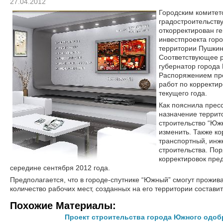
27.04.2012
Городским комитет
градостроительств
откорректирован г
инвестпроекта гор
территории Пушкин
Соответствующее р
губернатор города 
Распоряжением пр
работ по корректир
текущего года.
Как пояснила прес
назначение террит
строительство “Юж
изменить. Также ко
транспортный, инж
строительства. По
корректировок пре
середине сентября 2012 года.
Предполагается, что в городе-спутнике “Южный” смогут прожива
количество рабочих мест, созданных на его территории составит
Похожие Материалы:
Проект строительства города Южного одоб