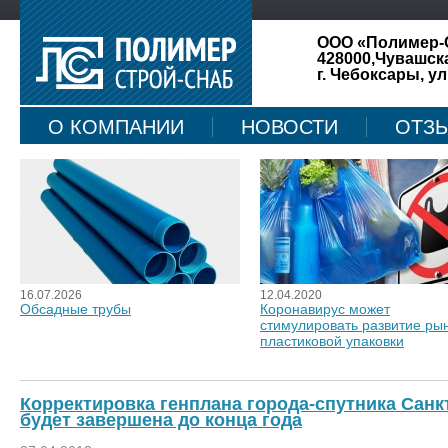
ООО «Полимер-
428000,Чувашск
г. Чебоксары, ул
О КОМПАНИИ
НОВОСТИ
ОТЗ
КАРТА САЙТА
16.07.2026
12.04.2020
Обсадные трубы
Коронавирус может
стимулировать развитие ры
пластиковой упаковки
Корректировка генплана города-спутника Сан
будет завершена до конца года