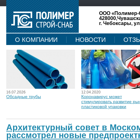
ООО «Полимер-
428000,Чувашск
г. Чебоксары, ул
О КОМПАНИИ
НОВОСТИ
ОТЗ
КАРТА САЙТА
16.07.2026
12.04.2020
Обсадные трубы
Коронавирус может
стимулировать развитие ры
пластиковой упаковки
Архитектурный совет в Моско
рассмотрел новые предпроект