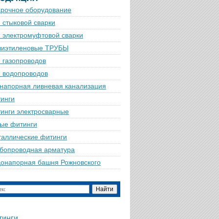
рочное оборудование
 стыковой сварки
 электромуфтовой сварки
лиэтиленовые ТРУБЫ
 газопроводов
 водопроводов
напорная ливневая канализация
инги
инги электросварные
ые фитинги
аллические фитинги
бопроводная арматура
онапорная башня Рожновского
тинги