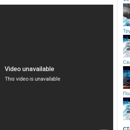
Тр
Св
По
СТ