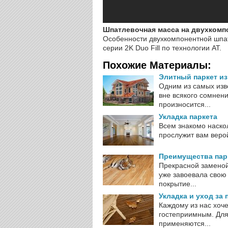
Шпатлевочная масса на двухкомпо
Особенности двухкомпонентной шпат
серии 2K Duo Fill по технологии AT.
Похожие Материалы:
Элитный паркет из
Одним из самых изв
вне всякого сомнени
произносится...
Укладка паркета
Всем знакомо наскол
прослужит вам верой
Преимущества пар
Прекрасной заменой
уже завоевала свою
покрытие...
Укладка и уход за
Каждому из нас хоче
гостеприимным. Для
применяются...