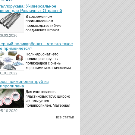
аллорукава: Универсальное
ение для Различных Отраслей
В современном
промышленном
производстве гибкие
соединения играют
ключевую роль в
26.03.2026
обеспечении надёжности и
ерный поликарбонат – что это такое
безопасности
де применяется?
технологических процессов.
Металлорукава
Поликарбонат -это
представляют собой
полимер из группы
универсальные...
полиэфиров с очень
хорошими механическими
свойствами.
31.01.2022
Термопластичный,
ры применения труб из
аморфный, с хорошей
ипропилена
ударной вязкостью и
высокой прозрачностью
Для изготовления
материал идеально
пластиковых труб широко
подходит для...
используется
полипропилен. Материал
является хорошим
25.10.2020
диэлектриком. Он
все статьи
невосприимчив к коррозии,
отличается стойкостью к
воздействию щелочей,
минеральных...