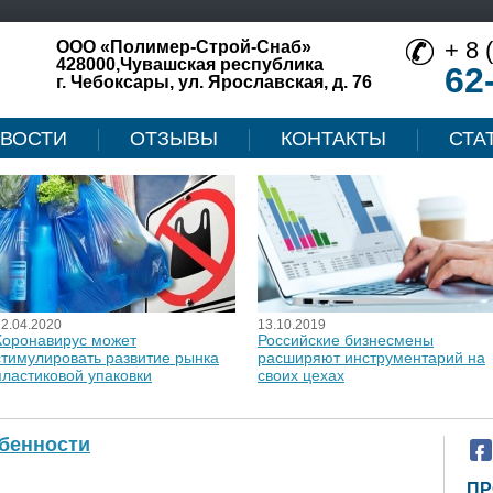
+ 8 
ООО «Полимер-Строй-Снаб»
428000,Чувашская республика
62
г. Чебоксары, ул. Ярославская, д. 76
ВОСТИ
ОТЗЫВЫ
КОНТАКТЫ
СТА
12.04.2020
13.10.2019
Коронавирус может
Российские бизнесмены
стимулировать развитие рынка
расширяют инструментарий на
пластиковой упаковки
своих цехах
обенности
ПР