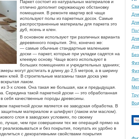
Паркет состоит из натуральных материалов и
Сва
отлично дополнит окружающую обстановку
помещения. В ремонте квартир всё чаще
Для
используют полы из паркетных досок. Самые
Для
распространенные материалы для паркета это
дуб, ясень и клен.
По
В основном используют три различных варианта
Для
деревянного покрытия. Это, конечно же:
Для
— самые обычные стандартные маленькие
доски — паркет, которые при укладки садятся на
Без
клеевую основу. Чаще всего используют в
Фит
больших помещениях и учредительных зданиях;
змеры могут достигать в длину до 2,5 метров, а в ширину
Фит
ужен клей. В строительные магазины такая доска уже
Лит
вскрытая лаком.
Мет
 из 3-х слоев. Она такая же большая, как и предыдущая.
ва. Середина такой паркетной доски — это обработанная
Тру
 в себя качественные породы древесины.
Вод
ом паркетной доски является ее заводская обработка. В
т защитным материалом и шлифуют (лаком или маслом).
ового слоя в заводских условиях, по своему
ило, лучше, чем при совершении тех же операций прямо на
т реализовываться и без покрытия, покупать их удобно в
ределиться с декоративными свойствами покрытия
Фи