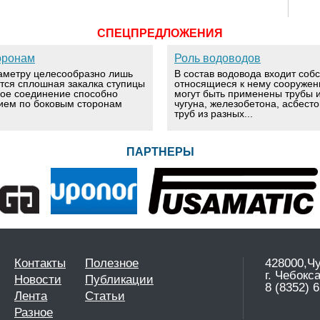
СПЕЦПРЕДЛОЖЕНИЯ
оронам
Роль водоводов
аметру целесообразно лишь
В состав водовода входит соб
ется сплошная закалка ступицы
относящиеся к нему сооружен
вое соединение способно
могут быть применены трубы и
ием по боковым сторонам
чугуна, железобетона, асбест
труб из разных...
ПАРТНЕРЫ
Контакты
Полезное
428000,Ч
г. Чебокс
Новости
Публикации
8 (8352) 6
Лента
Статьи
Разное