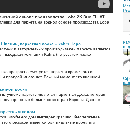
Мет
Реш
нентной основе производства Loba 2K Duo Fill AT
левки для паркета на водной основе производства Loba
Кам
 Швеции, паркетная доска – kahrs Черс
и г
естных и авторитетных производителей паркета является,
я, шведская компания Kahrs (на русском языке
ько прекрасно смотрится паркет и кроме того он
 и правдой много лет. Важный момент его внешней...
Сфе
пол
кетной доски
 штучному паркету является паркетная доска, которая
 популярность в большинстве стран Европы. Данное
 паркетным полом
тся, чтобы его дом выглядел красиво, был теплым и
 этого разрабатываются оригинальные проекты и