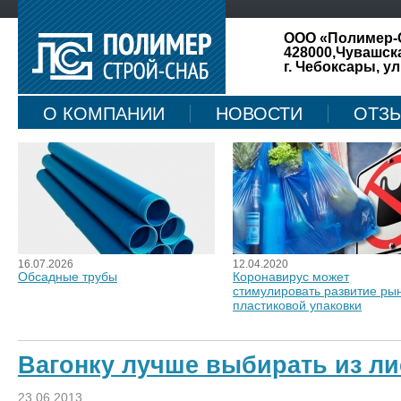
ООО «Полимер-
428000,Чувашск
г. Чебоксары, ул
О КОМПАНИИ
НОВОСТИ
ОТЗ
КАРТА САЙТА
16.07.2026
12.04.2020
Обсадные трубы
Коронавирус может
стимулировать развитие ры
пластиковой упаковки
Вагонку лучше выбирать из л
23.06.2013