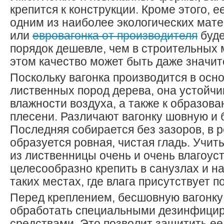
крепится к конструкции. Кроме этого, е
одним из наиболее экологических мате
или
евровагонка от производителя
буде
порядок дешевле, чем в строительных 
этом качество может быть даже значи
Поскольку вагонка производится в осн
лиственных пород дерева, она устойчи
влажности воздуха, а также к образова
плесени. Различают вагонку шовную и
Последняя собирается без зазоров, в р
образуется ровная, чистая гладь. Учиты
из лиственницы очень и очень влагоуст
целесообразно крепить в санузлах и на 
таких местах, где влага присутствует п
Перед креплением, бесшовную вагонку
обработать специальными дезинфиц
средствами. Это позволит защитить е