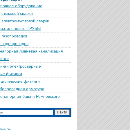
рочное оборудование
 стыковой сварки
 электромуфтовой сварки
лиэтиленовые ТРУБЫ
 газопроводов
 водопроводов
напорная ливневая канализация
инги
инги электросварные
ые фитинги
аллические фитинги
бопроводная арматура
онапорная башня Рожновского
тинги