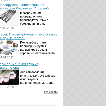
аллорукава: Универсальное
ение для Различных Отраслей
В современном
промышленном
производстве гибкие
соединения играют
ключевую роль в
26.03.2026
обеспечении надёжности и
ерный поликарбонат – что это такое
безопасности
де применяется?
технологических процессов.
Металлорукава
Поликарбонат -это
представляют собой
полимер из группы
универсальные...
полиэфиров с очень
хорошими механическими
свойствами.
31.01.2022
Термопластичный,
ры применения труб из
аморфный, с хорошей
ипропилена
ударной вязкостью и
высокой прозрачностью
Для изготовления
материал идеально
пластиковых труб широко
подходит для...
используется
полипропилен. Материал
является хорошим
25.10.2020
диэлектриком. Он
все статьи
невосприимчив к коррозии,
отличается стойкостью к
воздействию щелочей,
минеральных...