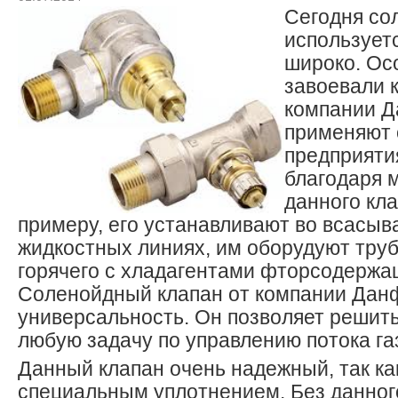
Сегодня со
использует
широко. Ос
завоевали 
компании Д
применяют 
предприяти
благодаря 
данного кла
примеру, его устанавливают во всасы
жидкостных линиях, им оборудуют тру
горячего с хладагентами фторсодержа
Cоленойдный клапан от компании Дан
универсальность. Он позволяет решить
любую задачу по управлению потока га
Данный клапан очень надежный, так ка
специальным уплотнением. Без данног