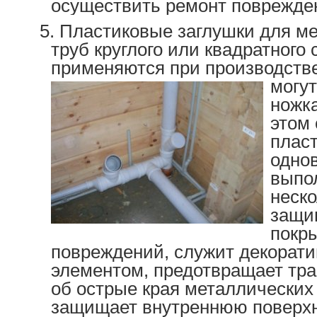
осуществить ремонт поврежден
Пластиковые заглушки для м
труб круглого или квадратного
применяются при производств
могу
ножк
этом
плас
одно
выпо
неско
защи
покры
повреждений, служит декорат
элементом, предотвращает тр
об острые края металлических
защищает внутреннюю поверхн