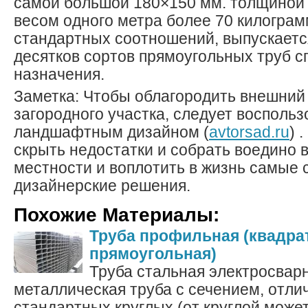
самой большой 180×150 мм. толщиной с
весом одного метра более 70 килограм
стандартных соотношений, выпускаетс
десятков сортов прямоугольных труб с
назначения.
Заметка: Чтобы облагородить внешний
загородного участка, следует воспольз
ландшафтным дизайном (
avtorsad.ru
) 
скрыть недостатки и собрать воедино 
местности и воплотить в жизнь самые
дизайнерские решения.
Похожие Материалы:
Труба профильная (квадра
прямоугольная)
Труба стальная электросвар
металлическая труба с сечением, отл
стандартных круглых (от круглой может