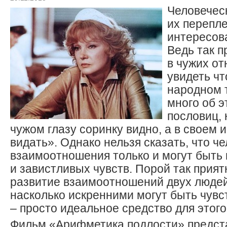
Человечес
их перепле
интересов
Ведь так п
в чужих о
увидеть чт
народном 
много об 
пословиц, 
чужом глазу соринку видно, а в своем 
видать». Однако нельзя сказать, что ч
взаимоотношения только и могут быть 
и завистливых чувств. Порой так прият
развитие взаимоотношений двух людей
насколько искренними могут быть чувс
– просто идеальное средство для этого
Фильм «Арифметика подлости» предст