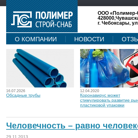
ООО «Полимер-
428000,Чувашск
г. Чебоксары, ул
О КОМПАНИИ
НОВОСТИ
ОТЗ
КАРТА САЙТА
16.07.2026
12.04.2020
Обсадные трубы
Коронавирус может
стимулировать развитие ры
пластиковой упаковки
Человечность – равно челове
29.11.2013