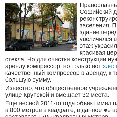
Православны
Софийский д
реконструир
заселения. П
здание перед
увеличился в
этаж украси
красивая цер
стекла. Но для очистки конструкции ну
аренду компрессор, но только вот
здес
качественный компрессор в аренду, к т
большую сумму.
Известно, что общественное учрежде
улице Крупской и вмещает 32 места.
Еще весной 2011-го года объект имел
в 800 метров в квадрате, в данное же 
составляет 1700 квадратных метров.