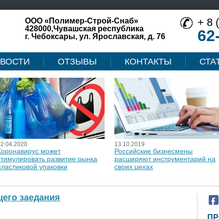
+ 8 
ООО «Полимер-Строй-Снаб»
428000,Чувашская республика
62
г. Чебоксары, ул. Ярославская, д. 76
ВОСТИ
ОТЗЫВЫ
КОНТАКТЫ
СТА
12.04.2020
13.10.2019
Коронавирус может
Российские бизнесмены
стимулировать развитие рынка
расширяют инструментарий на
пластиковой упаковки
своих цехах
его заедания
ПР