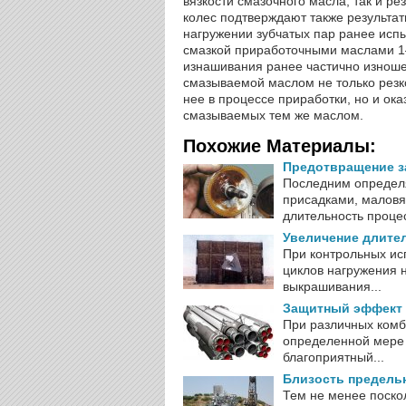
вязкости смазочного масла, так и р
колес подтверждают также результа
нагружении зубчатых пар ранее испы
смазкой приработочными маслами 1–4
изнашивания ранее частично изноше
смазываемой маслом не только резк
нее в процессе приработки, но и ока
смазываемых тем же маслом.
Похожие Материалы:
Предотвращение з
Последним определя
присадками, маловя
длительность процес
Увеличение длите
При контрольных ис
циклов нагружения н
выкрашивания...
Защитный эффект 
При различных комб
определенной мере 
благоприятный...
Близость предельн
Тем не менее поско