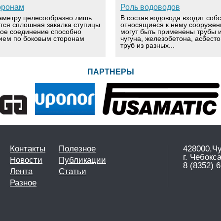
оронам
Роль водоводов
аметру целесообразно лишь
В состав водовода входит соб
ется сплошная закалка ступицы
относящиеся к нему сооружен
вое соединение способно
могут быть применены трубы и
ием по боковым сторонам
чугуна, железобетона, асбест
труб из разных...
ПАРТНЕРЫ
Контакты
Полезное
428000,Ч
г. Чебокс
Новости
Публикации
8 (8352) 6
Лента
Статьи
Разное