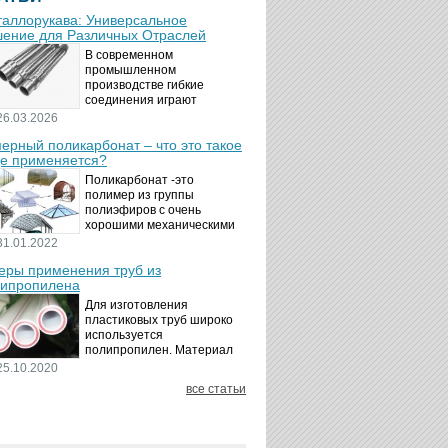
аллорукава: Универсальное
ение для Различных Отраслей
В современном
промышленном
производстве гибкие
соединения играют
ключевую роль в
26.03.2026
обеспечении надёжности и
ерный поликарбонат – что это такое
безопасности
де применяется?
технологических процессов.
Металлорукава
Поликарбонат -это
представляют собой
полимер из группы
универсальные...
полиэфиров с очень
хорошими механическими
свойствами.
31.01.2022
Термопластичный,
ры применения труб из
аморфный, с хорошей
ипропилена
ударной вязкостью и
высокой прозрачностью
Для изготовления
материал идеально
пластиковых труб широко
подходит для...
используется
полипропилен. Материал
является хорошим
25.10.2020
диэлектриком. Он
все статьи
невосприимчив к коррозии,
отличается стойкостью к
воздействию щелочей,
минеральных...