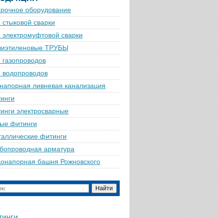
рочное оборудование
 стыковой сварки
 электромуфтовой сварки
лиэтиленовые ТРУБЫ
 газопроводов
 водопроводов
напорная ливневая канализация
инги
инги электросварные
ые фитинги
аллические фитинги
бопроводная арматура
онапорная башня Рожновского
тинги