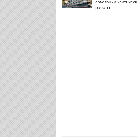
сочетании критическ
работы...