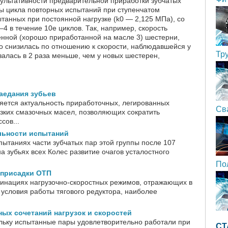
езультативности предварительной приработки зубчатых
ты цикла повторных испытаний при ступенчатом
танных при постоянной нагрузке (k0 — 2,125 МПа), со
 в течение 10е циклов. Так, например, скорость
нной (хорошо приработанной на масле 3) шестерни,
о снизилась по отношению к скорости, наблюдавшейся у
Тр
залась в 2 раза меньше, чем у новых шестерен,
аедания зубьев
ется актуальность приработочных, легированных
Св
зких смазочных масел, позволяющих сократить
сов...
льности испытаний
пытаниях части зубчатых пар этой группы после 107
а зубьях всех Колес развитие очагов усталостного
По
присадки ОТП
инациях нагрузочно-скоростных режимов, отражающих в
условия работы тягового редуктора, наиболее
ых сочетаний нагрузок и скоростей
льку испытанные пары удовлетворительно работали при
СТ