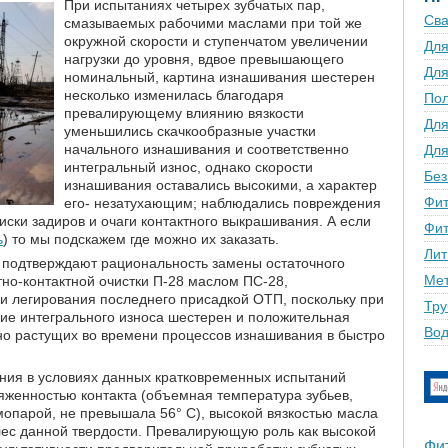
При испытаниях четырех зубчатых пар,
Сва
смазываемых рабочими маслами при той же
окружной скорости и ступенчатом увеличении
Для
нагрузки до уровня, вдвое превышающего
Для
номинальный, картина изнашивания шестерен
несколько изменилась благодаря
По
превалирующему влиянию вязкости
Для
уменьшились скачкообразные участки
начального изнашивания и соответственно
Для
интегральный износ, однако скорости
Без
изнашивания оставались высокими, а характер
Фит
его- незатухающим; наблюдались повреждения
иски задиров и очаги контактного выкрашивания. А если
Фит
ь
) то мы подскажем где можно их заказать.
Лит
 подтверждают рациональность замены остаточного
Мет
тно-контактной очистки П-28 маслом ПС-28,
 и легирования последнего присадкой ОТП, поскольку при
Тру
ие интегрального износа шестерен и положительная
Вод
о растущих во времени процессов изнашивания в быстро
ния в условиях данных кратковременных испытаний
яженностью контакта (объемная температура зубьев,
опарой, не превышала 56° С), высокой вязкостью масла
лес данной твердости. Превалирующую роль как высокой
Фи