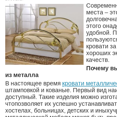
Современ
места – эт
долговечн
этого она
удобной. 
пользуютс
кровати за
хороших э
качеств.
Почему в
из металла
В настоящее время
кровати металличе
штамповкой и кованые. Первый вид на
доступный. Такие изделия можно изгот
чтопозволяет их успешно устанавливат
хостелах, больницах, детских и иныху