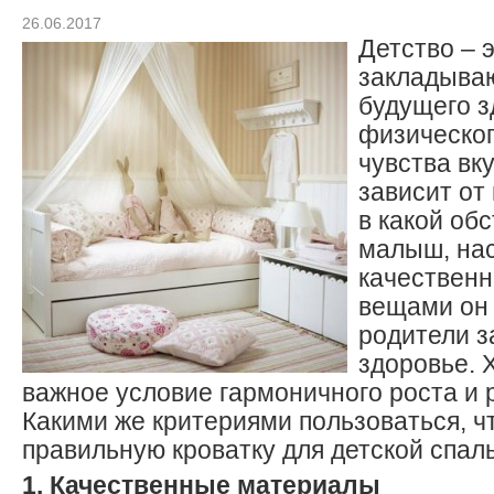
26.06.2017
Детство – э
закладыва
будущего з
физическог
чувства вк
зависит от
в какой об
малыш, на
качествен
вещами он 
родители з
здоровье. 
важное условие гармоничного роста и 
Какими же критериями пользоваться, ч
правильную кроватку для детской спал
1. Качественные материалы