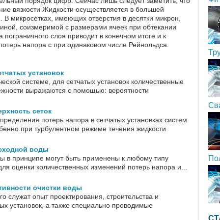
ельный порядок цифр. Сейчас лишь следует заметить, что
ние вязкости Жидкости осуществляется в большей
и. В микросетках, имеющих отверстия в десятки микрон,
чиной, соизмеримой с размерами ячеек при обтекании
 пограничного слоя приводит в конечном итоге и к
отерь напора с при одинаковом числе Рейнольдса.
Тр
етчатых установок
ческой системе, для сетчатых установок количественные
ежности выражаются с помощью: вероятности
Св
рхность сеток
пределения потерь напора в сетчатых установках систем
бенно при турбулентном режиме течения жидкости
исходной воды
ы в принципе могут быть применены к любому типу
По
для оценки количественных изменений потерь напора и...
тивности очистки воды
го служат опыт проектирования, строительства и
тых установок, а также специально проводимые
СТ