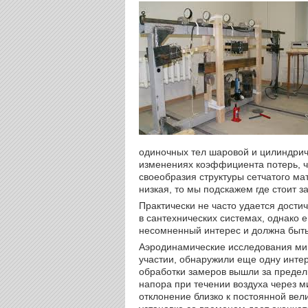
одиночных тел шаровой и цилиндрич
изменениях коэффициента потерь, че
своеобразия структуры сетчатого ма
низкая, то мы подскажем где стоит з
Практически не часто удается дости
в сантехнических системах, однако е
несомненный интерес и должна быт
Аэродинамические исследования ми
участии, обнаружили еще одну интер
обработки замеров вышли за преде
напора при течении воздуха через ми
отклонение близко к постоянной ве