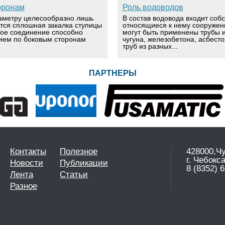
оронам
Роль водоводов
аметру целесообразно лишь
В состав водовода входит соб
ется сплошная закалка ступицы
относящиеся к нему сооружен
вое соединение способно
могут быть применены трубы и
ием по боковым сторонам
чугуна, железобетона, асбест
труб из разных...
ПАРТНЕРЫ
Контакты
Полезное
428000,Ч
г. Чебокс
Новости
Публикации
8 (8352) 6
Лента
Статьи
Разное