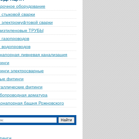
рочное оборудование
 стыковой сварки
 электромуфтовой сварки
лиэтиленовые ТРУБЫ
 газопроводов
 водопроводов
напорная ливневая канализация
инги
инги электросварные
ые фитинги
аллические фитинги
бопроводная арматура
онапорная башня Рожновского
тинги