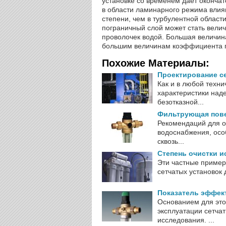
установке со временем дает окончат
в области ламинарного режима влия
степени, чем в турбулентной област
пограничный слой может стать вели
проволочек водой. Большая величина
большим величинам коэффициента п
Похожие Материалы:
Проектирование с
Как и в любой техни
характеристики над
безотказной...
Фильтрующая пове
Рекомендаций для о
водоснабжения, осо
сквозь...
Степень очистки 
Эти частные пример
сетчатых установок 
Показатель эффек
Основанием для это
эксплуатации сетча
исследования. ...