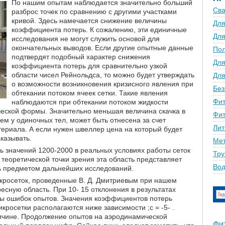
По нашим опытам наблюдается значительно больший
Сва
разброс точек по сравнению с другими участками
кривой. Здесь намечается снижение величины
Для
коэффициента потерь. К сожалению, эти единичные
Для
исследования не могут служить основой для
окончательных выводов. Если другие опытные данные
По
подтвердят подобный характер снижения
Для
коэффициента потерь для сравнительно узкой
области чисел Рейнольдса, то можно будет утверждать
Для
о возможности возникновения кризисного явления при
Без
обтекании потоком ячеек сетки. Такие явления
Фит
наблюдаются при обтекании потоком жидкости
еской формы. Значительно меньшая величина скачка в
Фит
м у одиночных тел, может быть отнесена за счет
Лит
териала. А если нужен швеллер цена на который будет
аказывать.
Мет
чь значений 1200-2000 в реальных условиях работы сеток
Тру
 теоретической точки зрения эта область представляет
Вод
ь предметом дальнейших исследований.
кросеток, проведенные В. Д. Дмитриевым при нашем
есную область. При 10- 15 отклонения в результатах
лы ошибок опытов. Значения коэффициентов потерь
кросетки располагаются ниже зависимости ;с = -5- .
личине. Продолжение опытов на аэродинамической
Фи