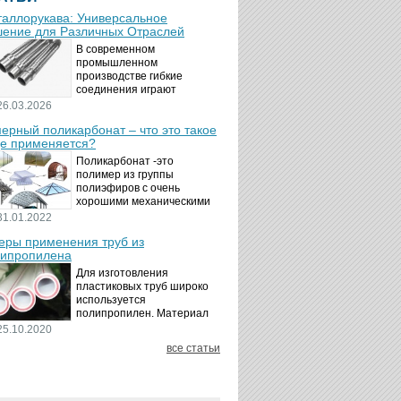
аллорукава: Универсальное
ение для Различных Отраслей
В современном
промышленном
производстве гибкие
соединения играют
ключевую роль в
26.03.2026
обеспечении надёжности и
ерный поликарбонат – что это такое
безопасности
де применяется?
технологических процессов.
Металлорукава
Поликарбонат -это
представляют собой
полимер из группы
универсальные...
полиэфиров с очень
хорошими механическими
свойствами.
31.01.2022
Термопластичный,
ры применения труб из
аморфный, с хорошей
ипропилена
ударной вязкостью и
высокой прозрачностью
Для изготовления
материал идеально
пластиковых труб широко
подходит для...
используется
полипропилен. Материал
является хорошим
25.10.2020
диэлектриком. Он
все статьи
невосприимчив к коррозии,
отличается стойкостью к
воздействию щелочей,
минеральных...