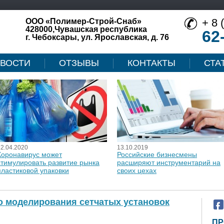
+ 8 
ООО «Полимер-Строй-Снаб»
428000,Чувашская республика
62
г. Чебоксары, ул. Ярославская, д. 76
ВОСТИ
ОТЗЫВЫ
КОНТАКТЫ
СТА
12.04.2020
13.10.2019
Коронавирус может
Российские бизнесмены
стимулировать развитие рынка
расширяют инструментарий на
пластиковой упаковки
своих цехах
о моделирования сетчатых установок
ПР