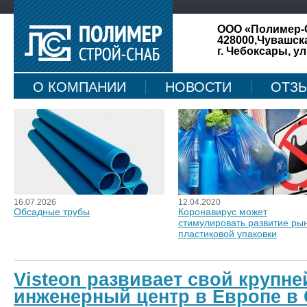
ООО «Полимер-
428000,Чувашск
г. Чебоксары, ул
О КОМПАНИИ
НОВОСТИ
ОТЗ
КАРТА САЙТА
16.07.2026
12.04.2020
Обсадные трубы
Коронавирус может
стимулировать развитие ры
пластиковой упаковки
Visteon развивает свой крупн
инженерный центр в Европе в