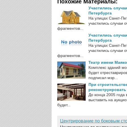
Похожие Материалы:
Участились случа
Петербурга
На улицах Санкт-Пе
участились случаи 
фрагментов...
Участились случа
Петербурга
На улицах Санкт-Пе
участились случаи 
фрагментов...
Театр имени Маяко
Комплекс зданий мо
будет отреставриро
подписал мэр...
При строительстве
реконструировать
До конца 2005 года
выставить на аукцио
будет...
Центрирование по боковым ст