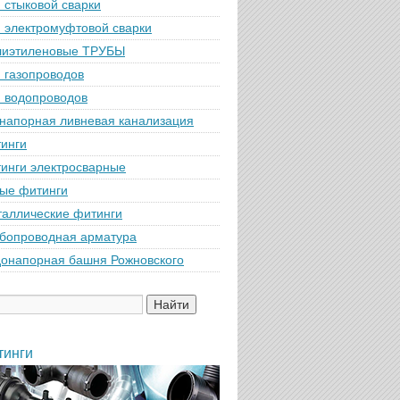
 стыковой сварки
 электромуфтовой сварки
лиэтиленовые ТРУБЫ
 газопроводов
 водопроводов
напорная ливневая канализация
инги
инги электросварные
ые фитинги
аллические фитинги
бопроводная арматура
онапорная башня Рожновского
тинги