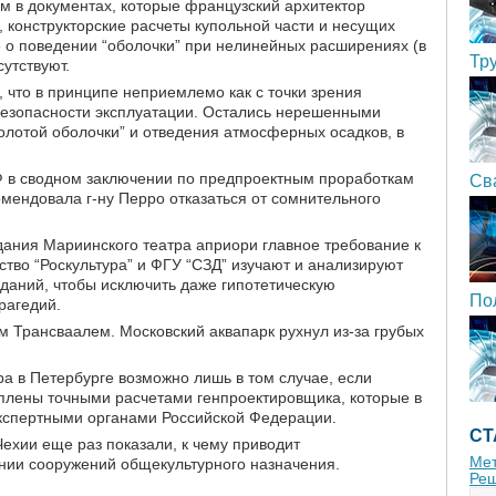
 в документах, которые французский архитектор
, конструкторские расчеты купольной части и несущих
 о поведении “оболочки” при нелинейных расширениях (в
Тр
сутствуют.
 что в принципе неприемлемо как с точки зрения
я безопасности эксплуатации. Остались нерешенными
олотой оболочки” и отведения атмосферных осадков, в
Ф в сводном заключении по предпроектным проработкам
Св
омендовала г-ну Перро отказаться от сомнительного
дания Мариинского театра априори главное требование к
ство “Роскультура” и ФГУ “СЗД” изучают и анализируют
аний, чтобы исключить даже гипотетическую
По
рагедий.
ым Трансваалем. Московский аквапарк рухнул из-за грубых
ра в Петербурге возможно лишь в том случае, если
еплены точными расчетами генпроектировщика, которые в
кспертными органами Российской Федерации.
СТ
Чехии еще раз показали, к чему приводит
Мет
ании сооружений общекультурного назначения.
Реш