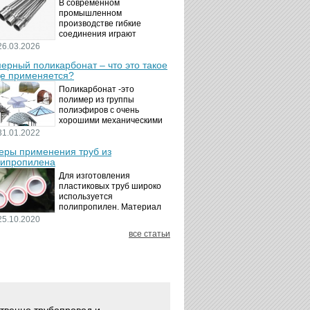
В современном
промышленном
производстве гибкие
соединения играют
ключевую роль в
26.03.2026
обеспечении надёжности и
ерный поликарбонат – что это такое
безопасности
де применяется?
технологических процессов.
Металлорукава
Поликарбонат -это
представляют собой
полимер из группы
универсальные...
полиэфиров с очень
хорошими механическими
свойствами.
31.01.2022
Термопластичный,
ры применения труб из
аморфный, с хорошей
ипропилена
ударной вязкостью и
высокой прозрачностью
Для изготовления
материал идеально
пластиковых труб широко
подходит для...
используется
полипропилен. Материал
является хорошим
25.10.2020
диэлектриком. Он
все статьи
невосприимчив к коррозии,
отличается стойкостью к
воздействию щелочей,
минеральных...