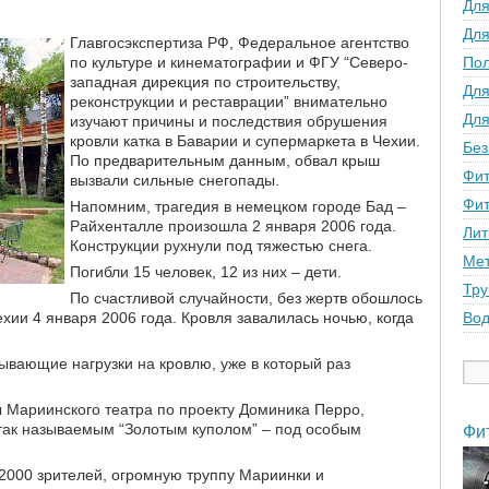
Для
Для
Главгосэкспертиза РФ, Федеральное агентство
по культуре и кинематографии и ФГУ “Северо-
По
западная дирекция по строительству,
Для
реконструкции и реставрации” внимательно
Для
изучают причины и последствия обрушения
кровли катка в Баварии и супермаркета в Чехии.
Без
По предварительным данным, обвал крыш
Фит
вызвали сильные снегопады.
Фит
Напомним, трагедия в немецком городе Бад –
Райхенталле произошла 2 января 2006 года.
Лит
Конструкции рухнули под тяжестью снега.
Мет
Погибли 15 человек, 12 из них – дети.
Тру
По счастливой случайности, без жертв обошлось
ии 4 января 2006 года. Кровля завалилась ночью, когда
Вод
ывающие нагрузки на кровлю, уже в который раз
ы Мариинского театра по проекту Доминика Перро,
так называемым “Золотым куполом” – под особым
Фи
 2000 зрителей, огромную труппу Мариинки и