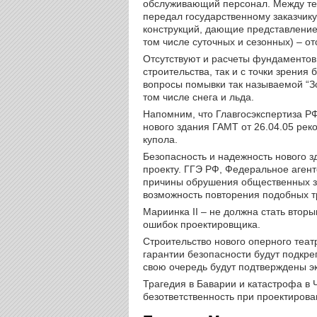
обслуживающий персонал. Между тем
передал государственному заказчику
конструкций, дающие представление
том числе суточных и сезонных) – от
Отсутствуют и расчеты фундаментов,
строительства, так и с точки зрени
вопросы помывки так называемой “З
том числе снега и льда.
Напомним, что Главгосэкспертиза Р
нового здания ГАМТ от 26.04.05 рек
купола.
Безопасность и надежность нового з
проекту. ГГЭ РФ, Федеральное агент
причины обрушения общественных зд
возможность повторения подобных т
Мариинка II – не должна стать втор
ошибок проектировщика.
Строительство нового оперного теат
гарантии безопасности будут подкр
свою очередь будут подтверждены э
Трагедия в Баварии и катастрофа в 
безответственность при проектиров