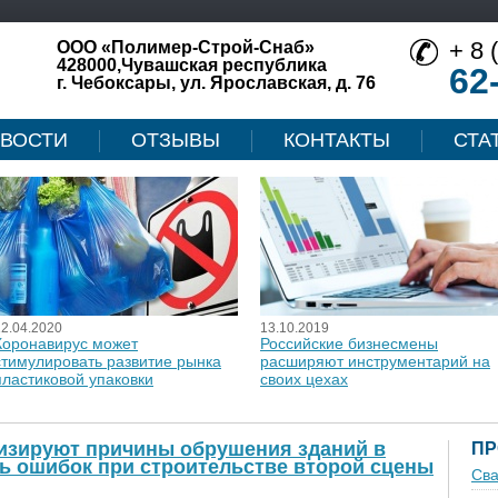
+ 8 
ООО «Полимер-Строй-Снаб»
428000,Чувашская республика
62
г. Чебоксары, ул. Ярославская, д. 76
ВОСТИ
ОТЗЫВЫ
КОНТАКТЫ
СТА
12.04.2020
13.10.2019
Коронавирус может
Российские бизнесмены
стимулировать развитие рынка
расширяют инструментарий на
пластиковой упаковки
своих цехах
изируют причины обрушения зданий в
ПР
ть ошибок при строительстве второй сцены
Сва