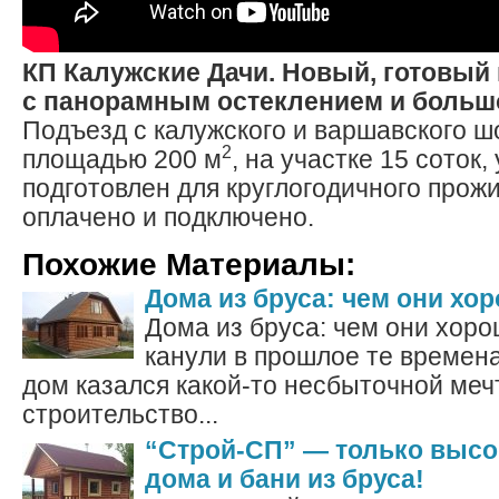
КП Калужские Дачи. Новый, готовый
с панорамным остеклением и больш
Подъезд с калужского и варшавского 
2
площадью 200 м
, на участке 15 соток,
подготовлен для круглогодичного прожи
оплачено и подключено.
Похожие Материалы:
Дома из бруса: чем они хо
Дома из бруса: чем они хор
канули в прошлое те времена
дом казался какой-то несбыточной меч
строительство...
“Строй-СП” — только выс
дома и бани из бруса!