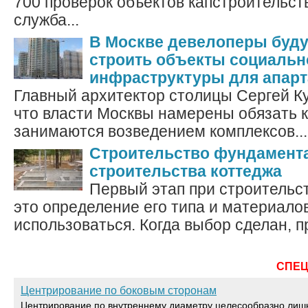
700 проверок объектов капстроительст
служба...
В Москве девелоперы буду
строить объекты социальн
инфраструктуры для апар
Главный архитектор столицы Сергей К
что власти Москвы намерены обязать 
занимаются возведением комплексов...
Строительство фундамента
строительства коттеджа
Первый этап при строительс
это определение его типа и материалов
использоваться. Когда выбор сделан, пр
СПЕ
Центрирование по боковым сторонам
Центрирование по внутреннему диаметру целесообразно лиш