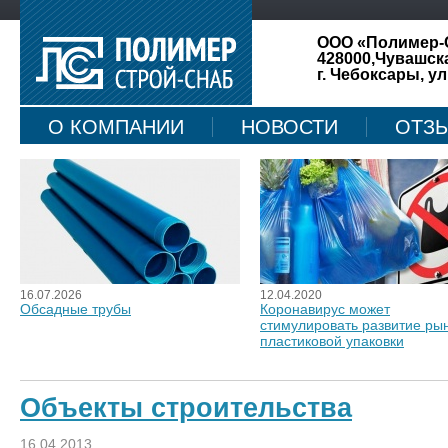
ООО «Полимер-
428000,Чувашск
г. Чебоксары, ул
О КОМПАНИИ
НОВОСТИ
ОТЗ
КАРТА САЙТА
16.07.2026
12.04.2020
Обсадные трубы
Коронавирус может
стимулировать развитие ры
пластиковой упаковки
Объекты строительства
16.04.2013