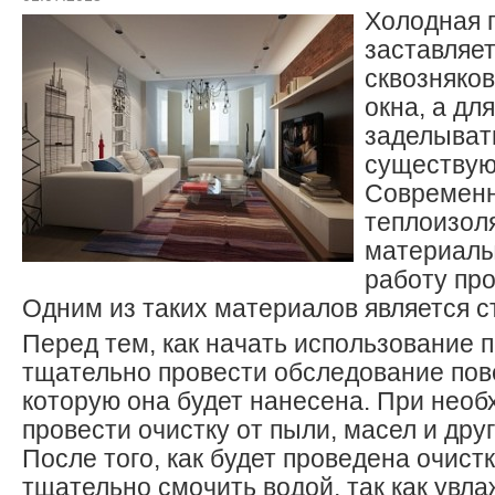
Холодная 
заставляе
сквозняков
окна, а дл
заделыват
существую
Современ
теплоизол
материалы
работу про
Одним из таких материалов является с
Перед тем, как начать использование 
тщательно провести обследование пов
которую она будет нанесена. При необ
провести очистку от пыли, масел и дру
После того, как будет проведена очист
тщательно смочить водой, так как увл