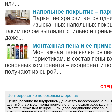
или...
Напольное покрытие – пар
Паркет не зря считается одн
изысканных напольных покр
таким полом выглядит стильно и привл
даже...
Монтажная пена и ее прим
Монтажная пена является п
герметикам. В состав пены в
основных компонента – изоционат и по
получают из сырой...
СПЕ
Центрирование по боковым сторонам
Центрирование по внутреннему диаметру целесообразно лиш
для зубчатых муфт, когда применяется сплошная закалка ступ
вместе с зубчатым венцом. Шлицевое соединение способно
самоцентрироваться. Центрированием по боковым сторонам