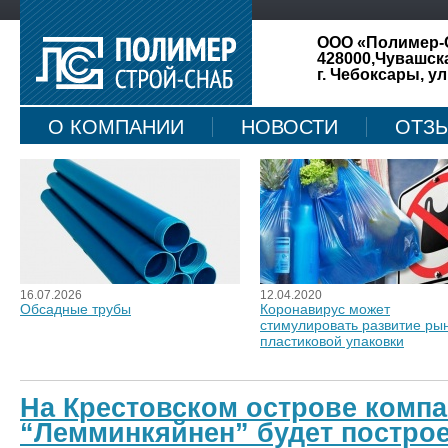
ООО «Полимер-
428000,Чувашск
г. Чебоксары, ул
О КОМПАНИИ
НОВОСТИ
ОТЗ
КАРТА САЙТА
16.07.2026
12.04.2020
Обсадные трубы
Коронавирус может
стимулировать развитие ры
пластиковой упаковки
На Крестовском острове комп
“Лемминкяйнен” будет постро