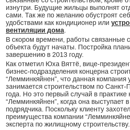
связанные со строительством, кроме о
изнутри. Будущие жильцы выполнят от
сами. Так же по желанию обустроят се
удобствами как кондиционер или
устро
вентиляции дома
.
В скором времени, работы связанные 
объекта будут начаты. Постройка план
завершению в 2013 году.
Как отметил Юха Вяттё, вице-президен
бизнес-подразделения концерна строи
“Лемминкяйнен”, что данная компания
занимается строительством по Санкт-П
года. Но это первый случай в практике
“Лемминкяйнен”, когда она выступает в
подрядчика. Поскольку клиенту захоте
преимущества компании “Лемминкяйнен
эксперта по жилищному строительству.