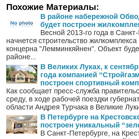
Похожие Материалы:
В районе набережной Обво
будет построен жилкомпле
Весной 2013-го года в Санкт
начнется строительство жилкомплекса 
концерна "Лемминкяйнен". Объект буде
районе...
В Великих Луках, к сентя
года компанией “Стройгаз
построен спортивный комп
Как сообщает пресс-служба правительс
среду, в ходе рабочей поездки губерна
области Андрея Турчака в Великие Луки,
В Петербурге на Крестовск
построен уникальный “зе
В Санкт-Петербурге, на Крес