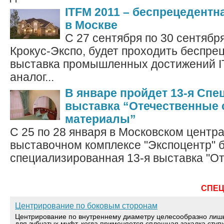
ITFM 2011 – беспрецедент
в Москве
С 27 сентября по 30 сентябр
Крокус-Экспо, будет проходить беспре
выставка промышленных достижений I
аналог...
В январе пройдет 13-я Сп
выставка “Отечественные
материалы”
С 25 по 28 января в Московском центр
выставочном комплексе "Экспоцентр" 
специализированная 13-я выставка "От
СПЕ
Центрирование по боковым сторонам
Центрирование по внутреннему диаметру целесообразно лиш
для зубчатых муфт, когда применяется сплошная закалка ступ