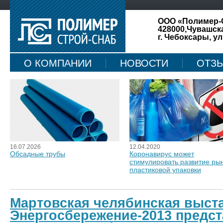
ООО «Полимер-
428000,Чувашск
г. Чебоксары, ул
О КОМПАНИИ
НОВОСТИ
ОТЗ
КАРТА САЙТА
16.07.2026
12.04.2020
Обсадные трубы
Коронавирус может
стимулировать развитие ры
пластиковой упаковки
Мартовская челябинская выст
Энергосбережение-2013 предс