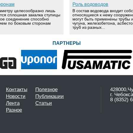
оронам
Роль водоводов
аметру целесообразно лишь
В состав водовода входит соб
ется сплошная закалка ступицы
относящиеся к нему сооружен
вое соединение способно
могут быть применены трубы и
ием по боковым сторонам
чугуна, железобетона, асбест
труб из разных...
ПАРТНЕРЫ
Контакты
Полезное
428000,Ч
г. Чебокс
Новости
Публикации
8 (8352) 6
Лента
Статьи
Разное