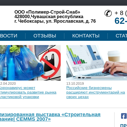
+ 8 
ООО «Полимер-Строй-Снаб»
428000,Чувашская республика
62
г. Чебоксары, ул. Ярославская, д. 76
ВОСТИ
ОТЗЫВЫ
КОНТАКТЫ
СТА
12.04.2020
13.10.2019
Коронавирус может
Российские бизнесмены
стимулировать развитие рынка
расширяют инструментарий на
пластиковой упаковки
своих цехах
лизированная выставка «Строительная
ование| CEMMS 2007»
ПР