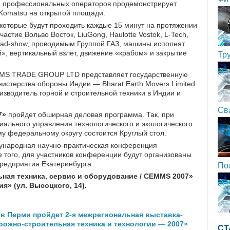
профессиональных операторов продемонстрирует
 Komatsu на открытой площади.
 которые будут проходить каждые 15 минут на протяжении
астие Вольво Восток, LiuGong, Haulotte Vostok, L-Tech,
 road-show, проводимым Группой ГАЗ, машины исполнят
й», вертикальный взлет, движение «крабом» и закрытие
Тр
е MS TRADE GROUP LTD представляет государственную
истерства обороны Индии — Bharat Earth Movers Limited
зводитель горной и строительной техники в Индии и
Св
7»
пройдет обширная деловая программа. Так, при
ального управления технологического и экологического
у федеральному округу состоится Круглый стол.
дународная научно-практическая конференция
 того, для участников конференции будут организованы
редприятия Екатеринбурга.
По
ная техника, сервис и оборудование / СEMMS 2007»
я» (ул. Высоцкого, 14).
7 в Перми пройдет 2-я межрегиональная выставка-
ожно-строительная техника и технологии — 2007»
СТ