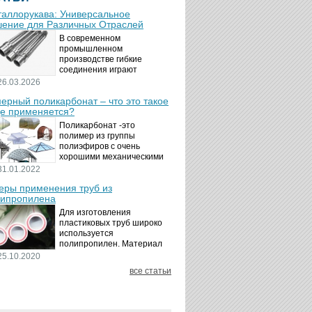
аллорукава: Универсальное
ение для Различных Отраслей
В современном
промышленном
производстве гибкие
соединения играют
ключевую роль в
26.03.2026
обеспечении надёжности и
ерный поликарбонат – что это такое
безопасности
де применяется?
технологических процессов.
Металлорукава
Поликарбонат -это
представляют собой
полимер из группы
универсальные...
полиэфиров с очень
хорошими механическими
свойствами.
31.01.2022
Термопластичный,
ры применения труб из
аморфный, с хорошей
ипропилена
ударной вязкостью и
высокой прозрачностью
Для изготовления
материал идеально
пластиковых труб широко
подходит для...
используется
полипропилен. Материал
является хорошим
25.10.2020
диэлектриком. Он
все статьи
невосприимчив к коррозии,
отличается стойкостью к
воздействию щелочей,
минеральных...