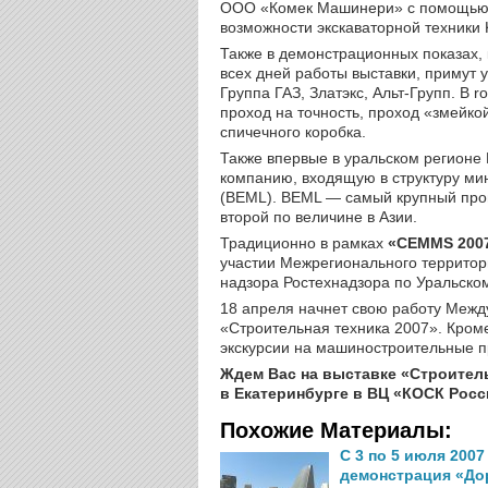
ООО «Комек Машинери» с помощью 
возможности экскаваторной техники
Также в демонстрационных показах,
всех дней работы выставки, примут уч
Группа ГАЗ, Златэкс, Альт-Групп. В
проход на точность, проход «змейко
спичечного коробка.
Также впервые в уральском регион
компанию, входящую в структуру мин
(BEML). BEML — самый крупный прои
второй по величине в Азии.
Традиционно в рамках
«CEMMS 200
участии Межрегионального территори
надзора Ростехнадзора по Уральском
18 апреля начнет свою работу Меж
«Строительная техника 2007». Кроме
экскурсии на машиностроительные п
Ждем Вас на выставке «Строитель
в Екатеринбурге в ВЦ «КОСК Росси
Похожие Материалы:
С 3 по 5 июля 200
демонстрация «Дор