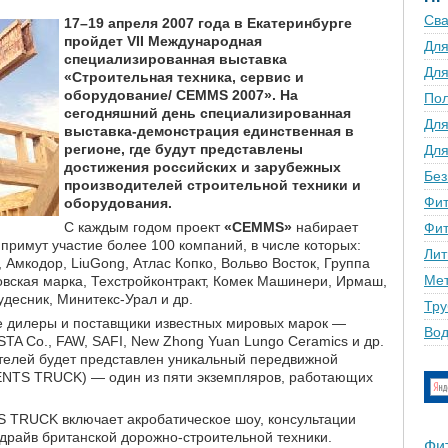
Сва
17–19 апреля 2007 года в Екатеринбурге
пройдет VII Международная
Для
специализированная выставка
Для
«Строительная техника, сервис и
оборудование/ CEMMS 2007». На
По
сегодняшний день специализированная
Для
выставка-демонстрация единственная в
регионе, где будут представлены
Для
достижения российских и зарубежных
Без
производителей строительной техники и
Фит
оборудования.
С каждым годом проект
«CEMMS»
набирает
Фит
е примут участие более 100 компаний, в числе которых:
Лит
h, Амкодор, LiuGong, Атлас Копко, Вольво Восток, Группа
Мет
овская марка, Техстройконтракт, Комек Машинери, Ирмаш,
Кудесник, Минитекс-Урал и др.
Тру
 дилеры и поставщики известных мировых марок —
Вод
STA Co., FAW, SAFI, New Zhong Yuan Lungo Ceramics и др.
телей будет представлен уникальный передвижной
ENTS TRUCK) — один из пяти экземпляров, работающих
 TRUCK включает акробатическое шоу, консультации
драйв британской дорожно-строительной техники.
Фи