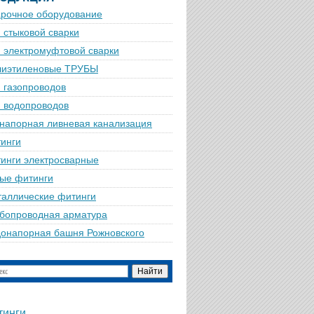
рочное оборудование
 стыковой сварки
 электромуфтовой сварки
лиэтиленовые ТРУБЫ
 газопроводов
 водопроводов
напорная ливневая канализация
инги
инги электросварные
ые фитинги
аллические фитинги
бопроводная арматура
онапорная башня Рожновского
тинги