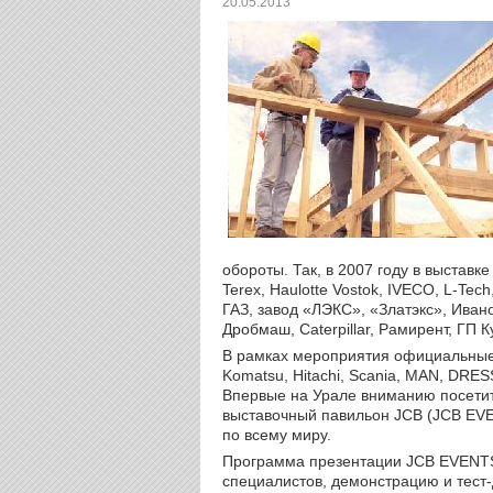
20.05.2013
обороты. Так, в 2007 году в выставк
Terex, Haulotte Vostok, IVECO, L-Tec
ГАЗ, завод «ЛЭКС», «Златэкс», Иван
Дробмаш, Caterpillar, Рамирент, ГП 
В рамках мероприятия официальные
Komatsu, Hitachi, Scania, MAN, DRES
Впервые на Урале вниманию посети
выставочный павильон JCB (JCB EV
по всему миру.
Программа презентации JCB EVENTS
специалистов, демонстрацию и тест-