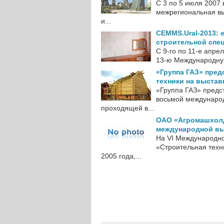
С 3 по 5 июля 2007
межрегиональная вы
и...
CEMMS.Ural-2013: 
строительной спе
С 9-го по 11-е апре
13-ю Международную
«Группа ГАЗ» пре
техники на выстав
«Группа ГАЗ» предс
восьмой междунаро
проходящей в...
ОАО «Агромашхолд
международной выс
На VI Международн
«Строительная техн
2005 года,...