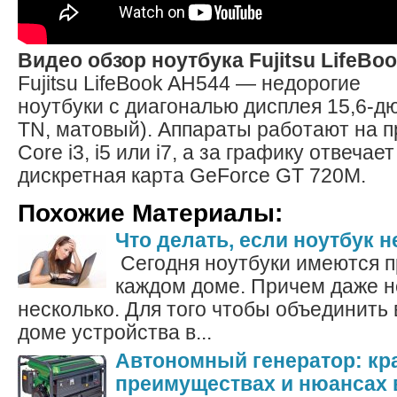
Видео обзор ноутбука Fujitsu LifeBo
Fujitsu LifeBook AH544 — недорогие
ноутбуки с диагональю дисплея 15,6-д
TN, матовый). Аппараты работают на пр
Core i3, i5 или i7, а за графику отвечает
дискретная карта GeForce GT 720M.
Похожие Материалы:
Что делать, если ноутбук 
Сегодня ноутбуки имеются п
каждом доме. Причем даже не
несколько. Для того чтобы объединить
доме устройства в...
Автономный генератор: кра
преимуществах и нюансах