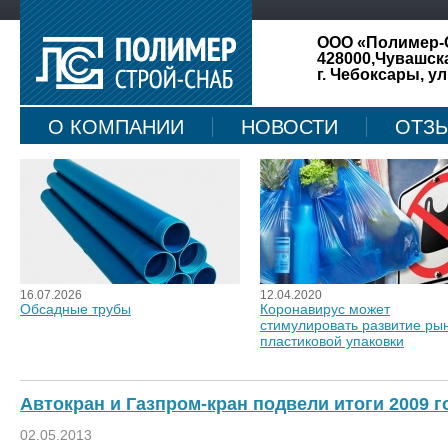
ООО «Полимер-
428000,Чувашск
г. Чебоксары, ул
О КОМПАНИИ
НОВОСТИ
ОТЗ
КАРТА САЙТА
16.07.2026
12.04.2020
Обсадные трубы
Коронавирус может
стимулировать развитие ры
пластиковой упаковки
Автокран и Газпром-кран подвели итоги 2009 г
02.05.2013