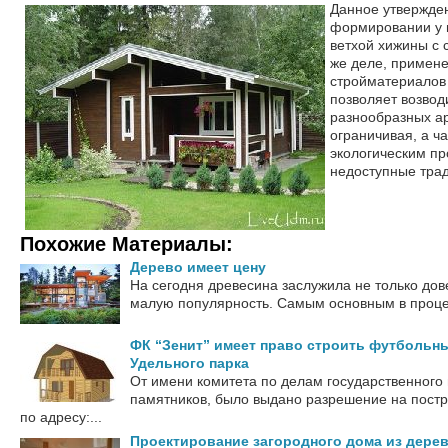
Данное утвержде
формировании у 
ветхой хижины с
же деле, примене
стройматериалов 
позволяет возвод
разнообразных ар
ограничивая, а ч
экологическим пр
недоступные трад
Похожие Материалы:
Дерево имеет цену
На сегодня древесина заслужила не только дове
малую популярность. Самым основным в процесс
ФК “Зенит” имеет право строить футбольны
Удельного парка
От имени комитета по делам государственного
памятников, было выдано разрешение на постр
по адресу:...
Проектирование загородного дома из дере