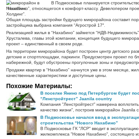
В Подмосковье планируется строительств
“Нахабино”, относящегося к комфорт-классу. Девелопером прое
Холдинг”.
Общая площадь застройки будущего микрорайона составит поря
застройщика выбрана компания “Агрострой 17″.
Реализацией жилья в “Нахабино” займется “НДВ-Недвижимость”
Хрусталева, главы этой компании, концепция будущего микрора
проект – единственный в своем роде.
На территории микрорайона будет построен центр детского разв
детские и спортплощадки, паркинги. Предусмотрен проект по б
набережной, будут обустроены прогулочные зоны и предусмот
Продажи квартир в “Нахабино” начнутся уже в этом месяце, жил
качественные характеристики и доступные цены.
Похожие Материалы:
В поселке Янино под Петербургом будет по
“Ленстройтрест” Jaanila country
Компания "Ленстройтрест" намерена воплотить
качество жизни", построив микрорайон Jaanila co
В Подмосковье начался ввод в эксплуатац
строительства “Нового Нахабино”
В Подмосковье ГК "ЛСР" вводит в эксплуатаци
жилкомплекса "Новое Нахабино", состоящего и