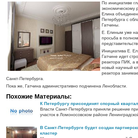
По инициативе гл
экономическому 
Елина объединен
Петербурга с обл
Гатчины.
Е. Елиным уже н
просьба в полно
представительст
Инициатива Е. Ел
Гатчине идет стр
реактора ПИК, а 
новый научный кл
реактора занимае
Санкт-Петербурга.
Пока же, Гатчина административно подчинена Ленобласти.
Похожие Материалы:
К Петербургу присоединят спорный кварта
Власти Санкт-Петербурга приняли решение пр
участок в Ломоносовском районе Ленинградской 
В Санкт-Петербурге будет создан партнерс
кластер