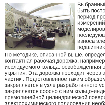
Выбранны
быть пост
период пр
измерений
моделирова
последующ
износа эл
подшипник
По методике, описанной выше, опреде
контактная рабочая дорожка, например
исследуемого кольца, освобожденная 
укрытия. Эта дорожка проходит через
частик . Подготовленное таким образо
закрепляется в узле разработанного ус
закрепляется соосно с ним кольцо-инд
прямолинейной цилиндрической повер
электрохимического полирования необ