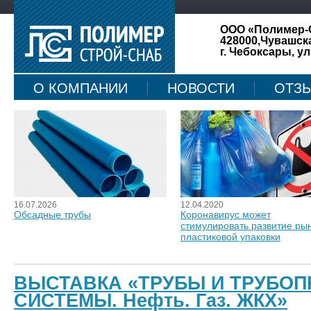
ООО «Полимер-
428000,Чувашск
г. Чебоксары, ул
О КОМПАНИИ
НОВОСТИ
ОТЗ
КАРТА САЙТА
16.07.2026
12.04.2020
Обсадные трубы
Коронавирус может
стимулировать развитие ры
пластиковой упаковки
ВЫСТАВКА «ТРУБЫ И ТРУБО
СИСТЕМЫ. Нефть. Газ. ЖКХ»