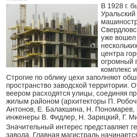
В 1928 г. 
Уральский
машиностр
Свердловск
уже вошел 
нескольких
центра го
огромный
комплекс и
Строгие по облику цехи заполняют об
пространство заводской территории. О
веером расходятся улицы, соединяя пр
жилым районом (архитекторы П. Робоче
Антонов, Е. Балакшина, Н. Пономарев,
инженеры В. Фидлер, Н. Зарицкий, Г. Ми
Значительный интерес представляет г
завода. Главная магистраль начинаетс