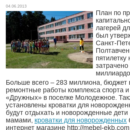
04.06.2013
План по п
капитальн
лагерей дл
был утвер
Санкт-Пет
Полтавчен
пятилетку 
затрачено 
миллиардо
Больше всего – 283 миллиона, бюджет
ремонтные работы комплекса спорта и
«Дружных» в поселке Молодежное. Так
установлены кроватки для новорожденн
будут отдыхать и новорожденные дети 
мамами,
кроватки для новорожденных
интернет магазине http://mebel-ekb.com