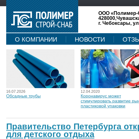
ООО «Полимер-
428000,Чувашск
г. Чебоксары, ул
О КОМПАНИИ
НОВОСТИ
ОТЗ
КАРТА САЙТА
16.07.2026
12.04.2020
Обсадные трубы
Коронавирус может
стимулировать развитие ры
пластиковой упаковки
Правительство Петербурга отк
для детского отдыха