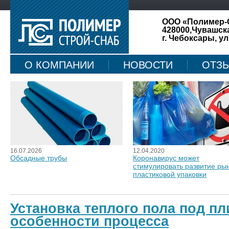
ООО «Полимер-
428000,Чувашск
г. Чебоксары, ул
О КОМПАНИИ
НОВОСТИ
ОТЗ
КАРТА САЙТА
16.07.2026
12.04.2020
Обсадные трубы
Коронавирус может
стимулировать развитие ры
пластиковой упаковки
Установка теплого пола под пл
особенности процесса