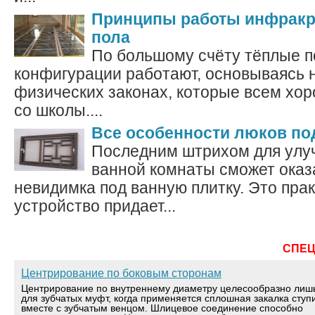
Принципы работы инфракр
пола
По большому счёту тёплые 
конфигурации работают, основываясь 
физических законах, которые всем хо
со школы....
Все особенности люков по
Последним штрихом для улу
ванной комнаты сможет оказ
невидимка под ванную плитку. Это пра
устройство придает...
СПЕ
Центрирование по боковым сторонам
Центрирование по внутреннему диаметру целесообразно лиш
для зубчатых муфт, когда применяется сплошная закалка ступ
вместе с зубчатым венцом. Шлицевое соединение способно