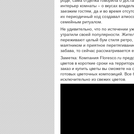
роде, сама отделка говорила о доста
интерьер комнаты – о вкусах владел
заезжим гостям, да и во время отс
их периодичный ход создавал атмосф
семейным ритуалом.
Не удивительно, что по истечении уж
утратили своей популярности. Жител
переживают целый бум стиля ретро,
маятником и приятное перетягивани
забава, то сейчас рассматривается 
Заметка: Компания Floresco.ru пред
цветов в короткие сроки на террито
заказ и купить цветы вы сможете на 
готовых цветочных композиций. Вс
исключительно из свежих цветов.