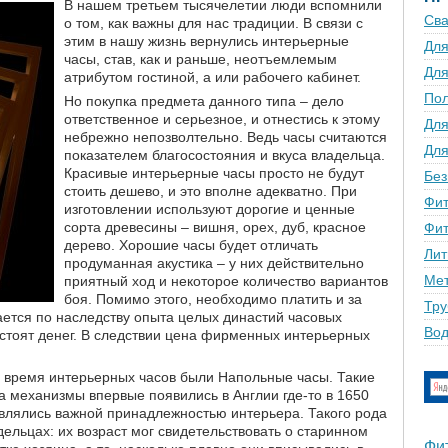
В нашем третьем тысячелетии люди вспомнили
Сва
о том, как важны для нас традиции. В связи с
этим в нашу жизнь вернулись интерьерные
Для
часы, став, как и раньше, неотъемлемым
Для
атрибутом гостиной, а или рабочего кабинет.
По
Но покупка предмета данного типа – дело
ответственное и серьезное, и отнестись к этому
Для
небрежно непозволтельно. Ведь часы считаются
Для
показателем благосостояния и вкуса владельца.
Красивые интерьерные часы просто не будут
Без
стоить дешево, и это вполне адекватно. При
Фит
изготовлении используют дорогие и ценные
сорта древесины – вишня, орех, дуб, красное
Фит
дерево. Хорошие часы будет отличать
Лит
продуманная акустика – у них действительно
Мет
приятный ход и некоторое количество вариантов
боя. Помимо этого, необходимо платить и за
Тру
ается по наследству опыта целых династий часовых
Вод
стоят денег. В следствии цена фирменных интерьерных
 время интерьерных часов были Напольные часы. Такие
 механизмы впервые появились в Англии где-то в 1650
являлись важной принадлежностью интерьера. Такого рода
дельцах: их возраст мог свидетельствовать о старинном
Фи