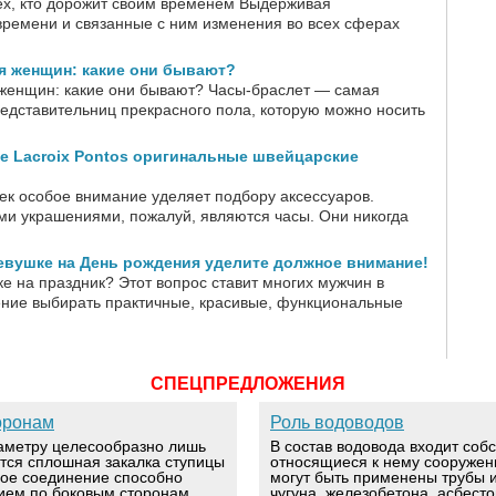
ех, кто дорожит своим временем Выдерживая
времени и связанные с ним изменения во всех сферах
я женщин: какие они бывают?
женщин: какие они бывают? Часы-браслет — самая
едставительниц прекрасного пола, которую можно носить
ce Lacroix Pontos оригинальные швейцарские
к особое внимание уделяет подбору аксессуаров.
 украшениями, пожалуй, являются часы. Они никогда
евушке на День рождения уделите должное внимание!
е на праздник? Этот вопрос ставит многих мужчин в
мение выбирать практичные, красивые, функциональные
СПЕЦПРЕДЛОЖЕНИЯ
оронам
Роль водоводов
аметру целесообразно лишь
В состав водовода входит соб
ется сплошная закалка ступицы
относящиеся к нему сооружен
вое соединение способно
могут быть применены трубы и
ием по боковым сторонам
чугуна, железобетона, асбест