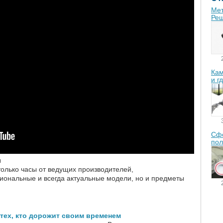
Мет
Реш
Кам
и г
Сфе
пол
ы
только часы от ведущих производителей,
иональные и всегда актуальные модели, но и предметы
тех, кто дорожит своим временем