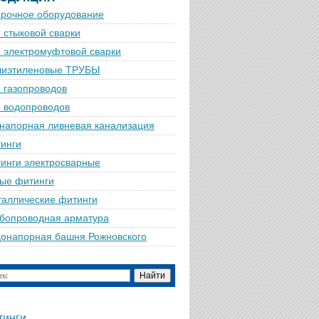
рочное оборудование
 стыковой сварки
 электромуфтовой сварки
лиэтиленовые ТРУБЫ
 газопроводов
 водопроводов
напорная ливневая канализация
инги
инги электросварные
ые фитинги
аллические фитинги
бопроводная арматура
онапорная башня Рожновского
тинги