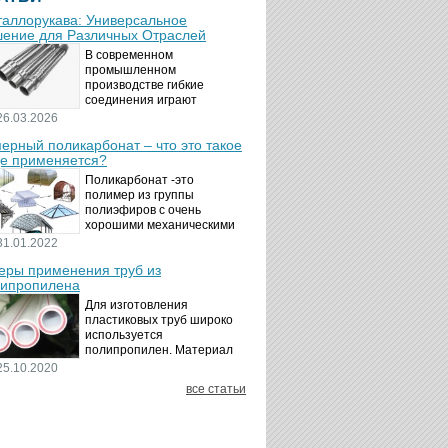
аллорукава: Универсальное
ение для Различных Отраслей
В современном
промышленном
производстве гибкие
соединения играют
ключевую роль в
26.03.2026
обеспечении надёжности и
ерный поликарбонат – что это такое
безопасности
де применяется?
технологических процессов.
Металлорукава
Поликарбонат -это
представляют собой
полимер из группы
универсальные...
полиэфиров с очень
хорошими механическими
свойствами.
31.01.2022
Термопластичный,
ры применения труб из
аморфный, с хорошей
ипропилена
ударной вязкостью и
высокой прозрачностью
Для изготовления
материал идеально
пластиковых труб широко
подходит для...
используется
полипропилен. Материал
является хорошим
25.10.2020
диэлектриком. Он
все статьи
невосприимчив к коррозии,
отличается стойкостью к
воздействию щелочей,
минеральных...