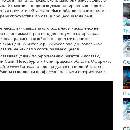
тке хозяина, а то, насколько плавно они вписывались в
ьца. Их могли с гордостью демонстрировать соседям и
утствия посетителей часы не были обделены вниманием —
еру спокойствия и уюта, а процесс завода был
е нескольких веков такого рода часы нисколечко не
Тр
и европейских стран сегодня вот уже в который раз
 и если раньше спокойствие перед качающимся
е гирь ценных интерьерных часов расценивалось как
едва ли не как само собой разумеющееся.
оставляет услуги по оформлению букетов и доставку
рии Санкт-Петербурга и Ленинградской области. Оформить
Св
сайте www.floresco.ru, где представлен полный каталог
е букеты выполнены профессиональными флористами и
По
СТ