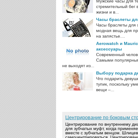
Мужские часы для т
стремительный бег 
жизни и в...
Часы браслеты дл
Часы браслеты для 
модная вещь для пр
на запястье....
Aerowatch и Mauri
аксессуары
Современный челове
Самыми популярными
не выходят из...
Выбору подарка д
Что подарить девушк
тупик, поскольку у
вещи –...
Центрирование по боковым ст
Центрирование по внутреннему ди
для зубчатых муфт, когда применя
вместе с зубчатым венцом. Шлице
самоцентрироваться. Центрирован