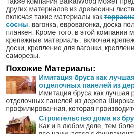
Также компания BaikalWood может пре
других материалов из древесины лист
включая такие материалы как
террасна
сосны
, вагонка, евровагонка, доска пол
планкен. Кроме того, в этой компании
крепежные материалы, включая крепёж
доски, крепление для вагонки, креплен
саморезы.
Похожие Материалы:
Имитация бруса как лучша
отделочных панелей из де
Имитация бруса как лучшая 
отделочных панелей из дерева Широка
профилированная, которая производится
Строительство дома из бру
Как и в любом деле, тем бол
все начинается с фундамент