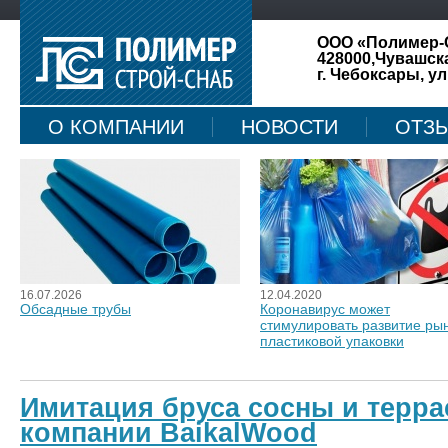
ООО «Полимер-
428000,Чувашск
г. Чебоксары, ул
О КОМПАНИИ
НОВОСТИ
ОТЗ
КАРТА САЙТА
16.07.2026
12.04.2020
Обсадные трубы
Коронавирус может
стимулировать развитие ры
пластиковой упаковки
Имитация бруса сосны и терра
компании BaikalWood