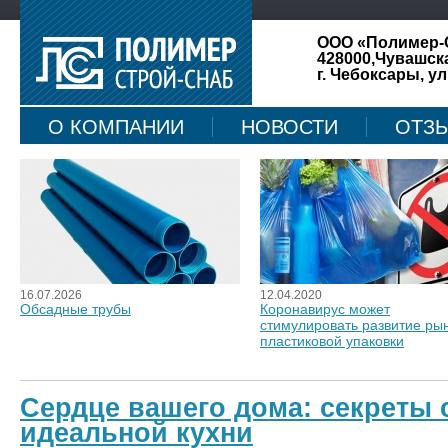
ООО «Полимер-
428000,Чувашск
г. Чебоксары, ул
О КОМПАНИИ
НОВОСТИ
ОТЗ
КАРТА САЙТА
16.07.2026
12.04.2020
Обсадные трубы
Коронавирус может
стимулировать развитие ры
пластиковой упаковки
Сердце вашего дома: секреты 
идеальной кухни